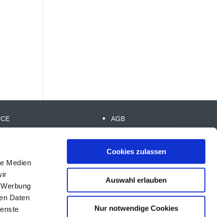
ICE
AGB
VERSAND / ZAHLUNG
 UNS
WIDERRUFSBELEHRUNG
Cookies zulassen
AKT
BLOG / NEWS
le Medien
ESSUM
ir
Auswahl erlauben
NSCHUTZ
, Werbung
ren Daten
Nur notwendige Cookies
ienste