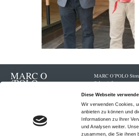
MARC O
MARC O’POLO Stor
´POLO
Schweinfurt
Spitalstraße 11
Diese Webseite verwende
97421 Schweinfurt
Wir verwenden Cookies, um
anbieten zu können und di
09721 47 49 6
Informationen zu Ihrer Ve
info@marcopol
und Analysen weiter. Unse
schweinfurt.de
zusammen, die Sie ihnen b