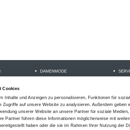
e
DAMENMODE
SERV
HERRENMODE
SHOP
SCHUHE
ÜBER
t Cookies
ACCESSOIRES
KONT
 Inhalte und Anzeigen zu personalisieren, Funktionen für sozia
BODYWEAR
IMPR
e Zugriffe auf unsere Website zu analysieren. Außerdem geben w
22
NACHHALTIGKEIT
DATE
rwendung unserer Website an unsere Partner für soziale Medien
o-
re Partner führen diese Informationen möglicherweise mit weite
ereitgestellt haben oder die sie im Rahmen Ihrer Nutzung der D