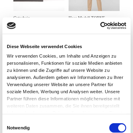
Gutschein
Hose Modell TORNE
10.00
€
–
500.00
€
inkl. MwSt.
99.95
€
inkl. MwSt.
Diese Webseite verwendet Cookies
Wir verwenden Cookies, um Inhalte und Anzeigen zu
personalisieren, Funktionen für soziale Medien anbieten
zu können und die Zugriffe auf unsere Website zu
analysieren. Außerdem geben wir Informationen zu Ihrer
Verwendung unserer Website an unsere Partner für
soziale Medien, Werbung und Analysen weiter. Unsere
Partner führen diese Informationen möglicherweise mit
Langarm-Bluse
weiteren Daten zusammen, die Sie ihnen bereitgestellt
69.95
€
inkl. MwSt.
haben oder die sie im Rahmen Ihrer Nutzung der Dienste
gesammelt haben.
Einwilligungsauswahl
Notwendig