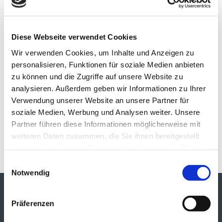
Diese Webseite verwendet Cookies
Wir verwenden Cookies, um Inhalte und Anzeigen zu
personalisieren, Funktionen für soziale Medien anbieten
zu können und die Zugriffe auf unsere Website zu
analysieren. Außerdem geben wir Informationen zu Ihrer
Verwendung unserer Website an unsere Partner für
soziale Medien, Werbung und Analysen weiter. Unsere
Neueste Beiträge
Partner führen diese Informationen möglicherweise mit
weiteren Daten zusammen, die Sie ihnen bereitgestellt
Eröffnung 01. September 2016
haben oder die sie im Rahmen Ihrer Nutzung der Dienste
gesammelt haben.
Einwilligungsauswahl
Notwendig
MARC O´POLO
Präferenzen