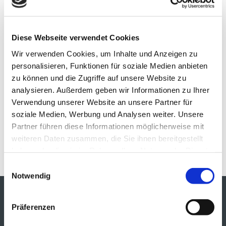
Diese Webseite verwendet Cookies
Wir verwenden Cookies, um Inhalte und Anzeigen zu
personalisieren, Funktionen für soziale Medien anbieten
zu können und die Zugriffe auf unsere Website zu
analysieren. Außerdem geben wir Informationen zu Ihrer
Verwendung unserer Website an unsere Partner für
soziale Medien, Werbung und Analysen weiter. Unsere
Neueste Beiträge
Partner führen diese Informationen möglicherweise mit
weiteren Daten zusammen, die Sie ihnen bereitgestellt
Eröffnung 01. September 2016
haben oder die sie im Rahmen Ihrer Nutzung der Dienste
gesammelt haben.
Einwilligungsauswahl
Notwendig
MARC O´POLO
Präferenzen