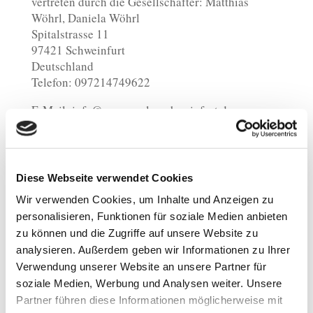
vertreten durch die Gesellschafter: Matthias
Wöhrl, Daniela Wöhrl
Spitalstrasse 11
97421 Schweinfurt
Deutschland
Telefon: 097214749622
E-Mail: info@marcopolo-schweinfurt.de
USt-IdNr.: DE306913855
Bankverbindung:
Flessabank Schweinfurt
Diese Webseite verwendet Cookies
IBAN: DE03 7933 0111 0000 001118
Wir verwenden Cookies, um Inhalte und Anzeigen zu
BIC: FLESDEMMXXX
personalisieren, Funktionen für soziale Medien anbieten
zu können und die Zugriffe auf unsere Website zu
analysieren. Außerdem geben wir Informationen zu Ihrer
Alternative Streitbeilegung:
Verwendung unserer Website an unsere Partner für
Die Europäische Kommission stellt eine Plattform
soziale Medien, Werbung und Analysen weiter. Unsere
für die außergerichtliche Online-Streitbeilegung
Partner führen diese Informationen möglicherweise mit
(OS-Plattform) bereit, aufrufbar unter