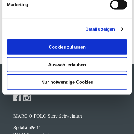
Marketing
Details zeigen
Langarm-Bluse
69.95
€
inkl. MwSt.
Cookies zulassen
Auswahl erlauben
MARC O´POLO
Nur notwendige Cookies
MARC O’POLO Store Schweinfurt
Spitalstraße 11