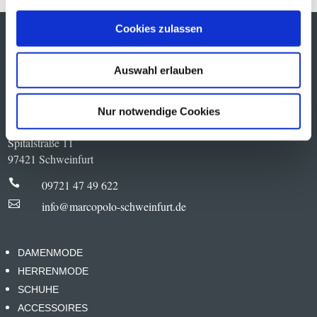
Cookies zulassen
MARC O´POLO
Auswahl erlauben
Nur notwendige Cookies
MARC O’POLO Store Schweinfurt
Spitalstraße 11
97421 Schweinfurt

09721 47 49 622

info@marcopolo-schweinfurt.de
DAMENMODE
HERRENMODE
SCHUHE
ACCESSOIRES