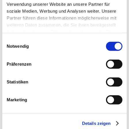
Verwendung unserer Website an unsere Partner für
Kleid 100% Viskose 149,95
soziale Medien, Werbung und Analysen weiter. Unsere
Crossbody-Bag aus hochwertiger Canvas Qualität
Partner führen diese Informationen möglicherweise mit
Schulterriemen und Leder Details aus Rindsleder 79,95
weiteren Daten zusammen, die Sie ihnen bereitgestellt
haben oder die sie im Rahmen Ihrer Nutzung der Dienste
gesammelt haben.
Einwilligungsauswahl
Fähigkeiten
Notwendig
Gepostet am
Juni 22, 2015
Präferenzen
Statistiken
Projekt 2
→
Marketing
Neueste Beiträge
Eröffnung 01. September 2016
Details zeigen